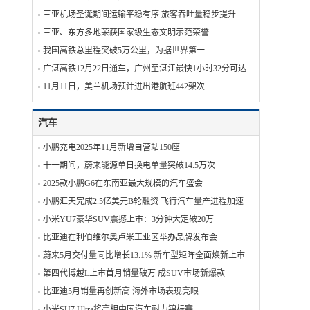
三亚机场圣诞期间运输平稳有序 旅客吞吐量稳步提升
三亚、东方多地荣获国家级生态文明示范荣誉
我国高铁总里程突破5万公里，为据世界第一
广湛高铁12月22日通车，广州至湛江最快1小时32分可达
11月11日，美兰机场预计进出港航班442架次
汽车
小鹏充电2025年11月新增自营站150座
十一期间，蔚来能源单日换电单量突破14.5万次
2025款小鹏G6在东南亚最大规模的汽车盛会
小鹏汇天完成2.5亿美元B轮融资 飞行汽车量产进程加速
小米YU7豪华SUV震撼上市：3分钟大定破20万
比亚迪在利伯维尔奥卢米工业区举办品牌发布会
蔚来5月交付量同比增长13.1% 新车型矩阵全面焕新上市
第四代博越L上市首月销量破万 成SUV市场新爆款
比亚迪5月销量再创新高 海外市场表现亮眼
小米SU7 Ultra将亮相中国汽车耐力锦标赛