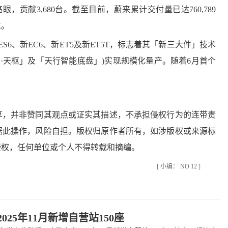
现亮眼，贡献3,680台。截至目前，蔚来累计交付量已达760,789
位。
、新EC6、新ET5及新ET5T，标志着其「新三大件」技术
yOS·天枢」及「天行智能底盘」)实现规模化量产。随着6月首个
。
，并非赞同其观点或证实其描述，不承担侵权行为的连带责
据此操作，风险自担。版权归原作者所有，如涉版权或来源标
授权，任何单位或个人不得转载和摘编。
[ 小编： NO 12 ]
025年11月新增自营站150座