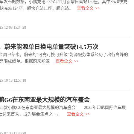
布的数据，小鹏充电2025年11月新增自营站150座，其中S5超快充
超快充站124座，超快充站11座，超充站1
查看全文
>>
2-08 15:34:28
，蔚来能源单日换电单量突破14.5万次
周已结束，蔚来的“可充可换可升级”能源服务体系经历了出行高峰的
亮眼成绩单。根据蔚来能源
查看全文
>>
0-13 12:57:18
款小鹏G6在东南亚最大规模的汽车盛会
5款小鹏G6在东南亚最大规模的汽车盛会——2025年印尼国际汽车展
025)上迎来首秀，成为展会焦点之一。
查看全文
>>
7-30 11:40:28