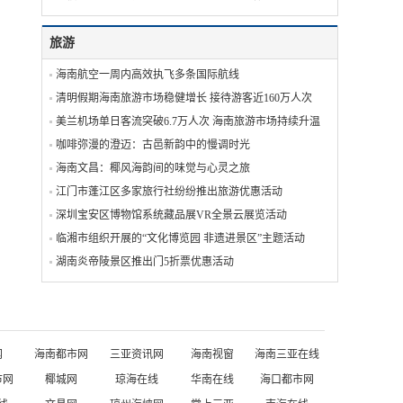
旅游
海南航空一周内高效执飞多条国际航线
清明假期海南旅游市场稳健增长 接待游客近160万人次
美兰机场单日客流突破6.7万人次 海南旅游市场持续升温
咖啡弥漫的澄迈：古邑新韵中的慢调时光
海南文昌：椰风海韵间的味觉与心灵之旅
江门市蓬江区多家旅行社纷纷推出旅游优惠活动
深圳宝安区博物馆系统藏品展VR全景云展览活动
临湘市组织开展的“文化博览园 非遗进景区”主题活动‬
湖南炎帝陵景区推出门5折票优惠活动
网
海南都市网
三亚资讯网
海南视窗
海南三亚在线
市网
椰城网
琼海在线
华南在线
海口都市网