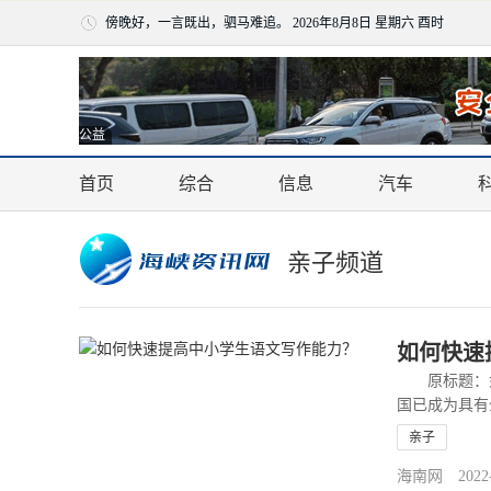
傍晚好，一言既出，驷马难追。
2026年8月8日 星期六 酉时
公益
首页
综合
信息
汽车
亲子频道
如何快速
原标题：如
国已成为具有
都在学中……
亲子
海南网 2022-03