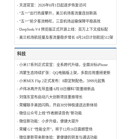
天涯官宣：2026年6月1日起逐步恢复访问
“五一”出行热度攀升，美兰机场客流量连创新高
“五一”前夕客流畅旺，三亚机场运输保障平稳高效
DeepSeek-V4 预览版正式开源上线：百万上下文成标配
美兰机场航班量及客流量稳步增长 4月24日计划航班512架次
科技
小米17系列正式官宣：全系跨代升级，全面对标iPhone
鸿蒙生态持续扩张：QQ电脑版上架，多款应用重磅更新
小米MIX Flip 2正式发布：8款定制配色，5999元起售
卢伟冰再开先导直播 6月18日爆料7款重磅新品
刘强东宣布启动六大创新项目重振增长
荣耀联手美团闪购，开启30分钟极速送达新体验
微信公众号上线“作者朗读音色”新功能
微信新功能：小步升级，便捷大提升
荣耀 GT “性能全开”，将于12月16日震撼登场
微信更新带来新体验：更便捷的转发与通话功能