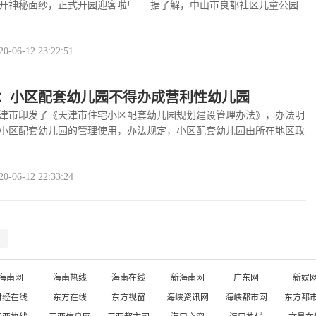
开神秘面纱，正式开园迎客啦! 据了解，中山市良都社区儿童公园
6……
查看全文
>>
06-12 23:22:51
：小区配套幼儿园不得办成营利性幼儿园
市印发了《天津市住宅小区配套幼儿园规划建设管理办法》，办法明
小区配套幼儿园的管理使用，办法规定，小区配套幼儿园由所在地区政
……
查看全文
>>
06-12 22:33:24
海南网
海南热线
海南在线
新海南网
广东网
新娱
财经在线
东方在线
东方视窗
海峡资讯网
海峡都市网
东方都