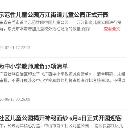
示范性儿童公园万江街道儿童公园正式开园
省东莞市首个示范性园中园儿童公园——万江街道儿童公园进行揭
，东莞市本着增加儿童校外活动场所的数量,保障……
查看全文
07-01 17:22:13
为中小学教师减负17项清单
西壮族自治区印发了《广西中小学教师减负清单》，清单明确，未经
审批，不得开展涉及中小学校和教师的督查检查评比考核事项。不得以
……
查看全文
>>
06-13 00:26:09
社区儿童公园揭开神秘面纱 6月4日正式开园迎客
，经过两年精心打造，中山市首个社区儿童公园----南区良都社区儿