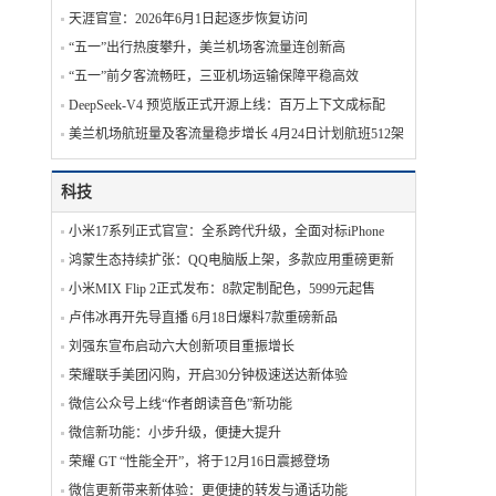
天涯官宣：2026年6月1日起逐步恢复访问
“五一”出行热度攀升，美兰机场客流量连创新高
“五一”前夕客流畅旺，三亚机场运输保障平稳高效
DeepSeek-V4 预览版正式开源上线：百万上下文成标配
美兰机场航班量及客流量稳步增长 4月24日计划航班512架次
科技
小米17系列正式官宣：全系跨代升级，全面对标iPhone
鸿蒙生态持续扩张：QQ电脑版上架，多款应用重磅更新
小米MIX Flip 2正式发布：8款定制配色，5999元起售
卢伟冰再开先导直播 6月18日爆料7款重磅新品
刘强东宣布启动六大创新项目重振增长
荣耀联手美团闪购，开启30分钟极速送达新体验
微信公众号上线“作者朗读音色”新功能
微信新功能：小步升级，便捷大提升
荣耀 GT “性能全开”，将于12月16日震撼登场
微信更新带来新体验：更便捷的转发与通话功能