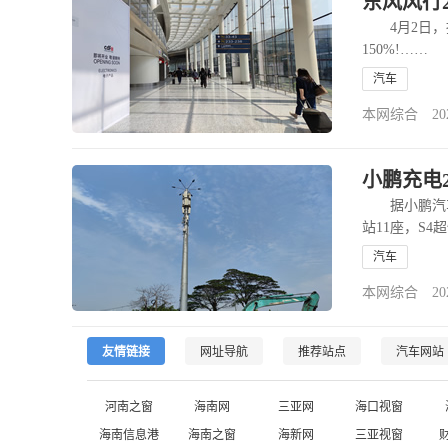
东风风行2
4月2日，据
150%!……
汽车
本网综合 2026-
小鹏充电2
据小鹏汽车发
站11座，S4
全文
>>
汽车
本网综合 2025-
友情链接
网址导航
推荐站点
汽车网站
河南之窗
海南网
三亚网
海口视窗
海南信息港
海南之窗
海新网
三亚视窗