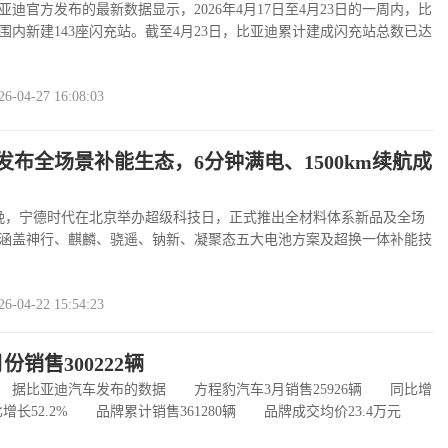
官方发布的最新数据显示，2026年4月17日至4月23日的一周内，比
围内新建143座闪充站。截至4月23日，比亚迪累计建成闪充站总数已达
盖全国311座……
查看全文
>>
04-27 16:08:03
发布全场景补能生态，6分钟满电、1500km续航成
，宁德时代在北京举办超级科技日，正式推出全材料体系新品及全场
涵盖神行、麒麟、骁遥、钠新、凝聚态五大电池方案及超换一体补能技
会上，第……
查看全文
>>
04-22 15:54:23
份销售300222辆
据比亚迪汽车发布的数据 方程豹汽车3月销售25926辆 同比增
比增长52.2% 品牌累计销售361280辆 品牌成交均价23.4万元
迪……
查看全文
>>