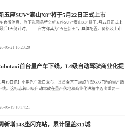
五座SUV“泰山X8”将于5月22日正式上市
微消息，旗下岚图品牌全新五座SUV“泰山X8”将于5月22日正式上
最后1天倒计时。 官方称其为“五座新王”，具体配置、价格及上市
发布……
查看全文
>>
05-21 16:23:28
Robotaxi首台量产车下线，L4级自动驾驶商业化提
5月19日讯】小鹏汽车近日宣布，其首台基于旗舰车型GX打造的量产版
i正式下线。这标志着L4级自动驾驶在量产落地和商业化进程中迈出重要一
绍，小……
查看全文
>>
05-19 10:14:21
周新增143座闪充站，累计覆盖311城