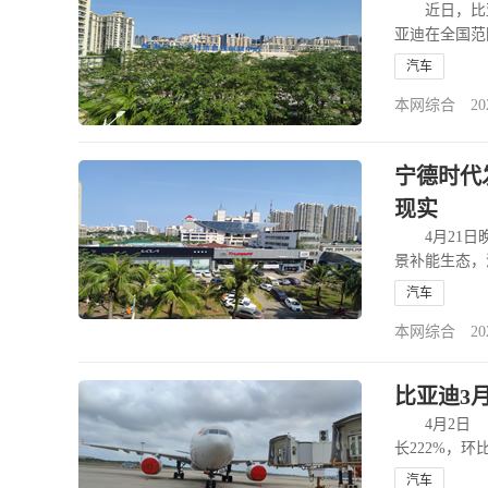
近日，比亚迪
亚迪在全国范
5499座，覆
汽车
本网综合 2026-
宁德时代
现实
4月21日晚
景补能生态，
术。 发布
汽车
本网综合 2026-
比亚迪3月
4月2日 
长222%，环
此外 比亚
汽车