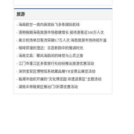
旅游
海南航空一周内高效执飞多条国际航线
清明假期海南旅游市场稳健增长 接待游客近160万人次
美兰机场单日客流突破6.7万人次 海南旅游市场持续升温
咖啡弥漫的澄迈：古邑新韵中的慢调时光
海南文昌：椰风海韵间的味觉与心灵之旅
江门市蓬江区多家旅行社纷纷推出旅游优惠活动
深圳宝安区博物馆系统藏品展VR全景云展览活动
临湘市组织开展的“文化博览园 非遗进景区”主题活动‬
湖南炎帝陵景区推出门5折票优惠活动