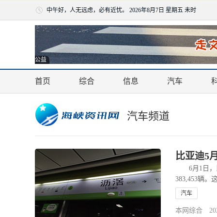
中午好，人无远虑，必有近忧。
2026年8月7日 星期五 未时
公益
首页
综合
信息
汽车
汽车频道
比亚迪5
6月1日，比
383,45
与此同时，比
汽车
本网综合 2026-